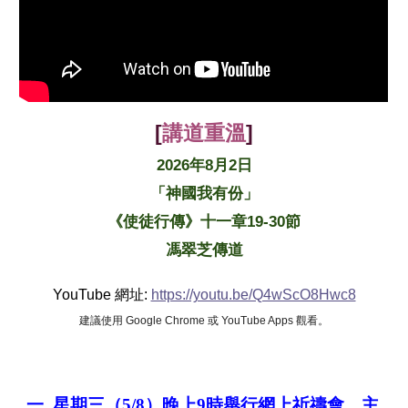
[
講道重溫
]
2026年8月2日
「神國我有份」
《使徒行傳》十一章19-30節
馮翠芝傳道
YouTube 網址:
https://youtu.be/Q4wScO8Hwc8
建議使用 Google Chrome 或 YouTube Apps 觀看。
一. 星期三（5/8）晚上9時舉行網上祈禱會，主