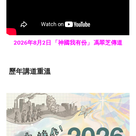
2026年8月2日 「神國我有份」 馮翠芝傳道
歷年講道重溫